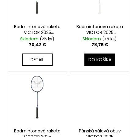
p
s
á
r
p
j
o
r
s
d
o
Badmintonová raketa
Badmintonová raketa
ť
u
VICTOR 2025
VICTOR 2025
d
?
Auraspeed 7100 J
Auraspeed 8100 A
Skladem
(>5 ks)
Skladem
(>5 ks)
k
u
4UG5
70,42 €
78,75 €
t
k
o
t
DETAIL
DO KOŠÍKA
v
o
HĽADAŤ
v
O
d
p
o
r
ú
Badmintonová raketa
Pánská sálová obuv
VICTOR 2025
VICTOR 2025