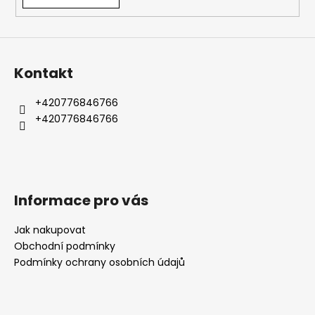
y
v
ý
p
i
Kontakt
s
u
+420776846766
+420776846766
Informace pro vás
Jak nakupovat
Obchodní podmínky
Podmínky ochrany osobních údajů