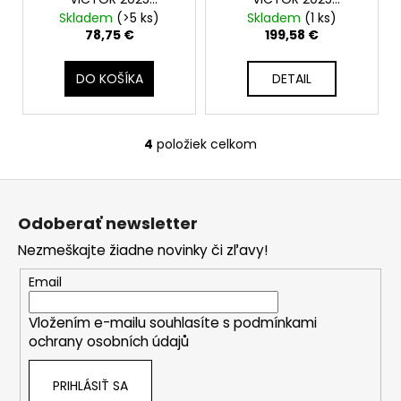
č
Auraspeed 9100 B
A970cADV B blue
Skladem
(>5 ks)
Skladem
(1 ks)
a
4UG5
78,75 €
199,58 €
m
e
DO KOŠÍKA
DETAIL
4
položiek celkom
O
v
Z
l
á
á
Odoberať newsletter
d
p
a
Nezmeškajte žiadne novinky či zľavy!
ä
c
t
Email
i
i
e
Vložením e-mailu souhlasíte s
podmínkami
e
p
ochrany osobních údajů
r
v
PRIHLÁSIŤ SA
k