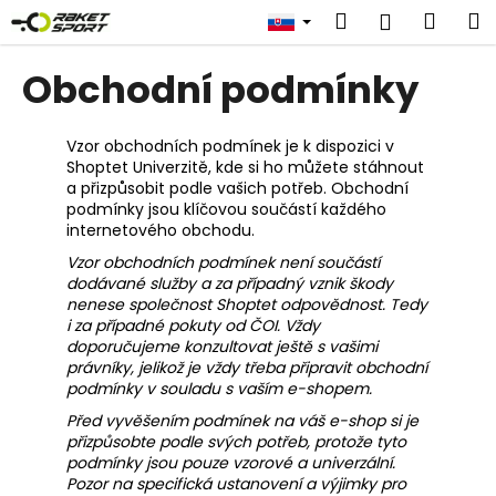
K
Prejsť
Hľadať
Náku
M
Prihlásen
na
o
obsah
Späť
Späť
košík
š
Obchodní podmínky
í
Č
k
o
Vzor obchodních podmínek je k dispozici v
Shoptet Univerzitě, kde si ho můžete stáhnout
p
a přizpůsobit podle vašich potřeb. Obchodní
o
podmínky jsou klíčovou součástí každého
t
internetového obchodu.
r
Vzor obchodních podmínek není součástí
dodávané služby a za případný vznik škody
e
nenese společnost Shoptet odpovědnost. Tedy
b
i za případné pokuty od ČOI. Vždy
u
doporučujeme konzultovat ještě s vašimi
právníky, jelikož je vždy třeba připravit obchodní
j
podmínky v souladu s vaším e-shopem.
e
Před vyvěšením podmínek na váš e-shop si je
t
přizpůsobte podle svých potřeb, protože tyto
e
podmínky jsou pouze vzorové a univerzální.
Pozor na specifická ustanovení a výjimky pro
n