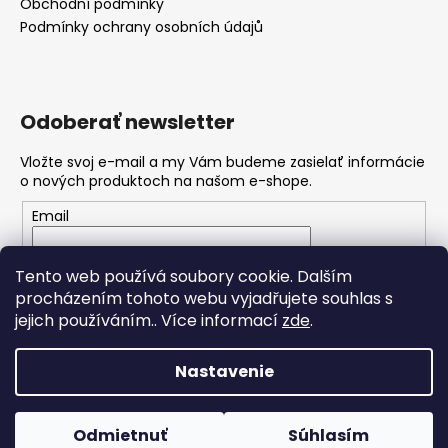
Obchodní podmínky
Podmínky ochrany osobních údajů
Odoberať newsletter
Vložte svoj e-mail a my Vám budeme zasielať informácie
o nových produktoch na našom e-shope.
Email
Vložením e-mailu souhlasíte s
podmínkami ochrany
Tento web používá soubory cookie. Dalším
osobních údajů
procházením tohoto webu vyjadřujete souhlas s
jejich používáním.. Více informací
zde
.
PRIHLÁSIŤ SA
Nastavenie
Vytvoril Shoptet
Odmietnuť
Súhlasím
Copyright 2026
RaketSport
. Všetky práva vyhradené.