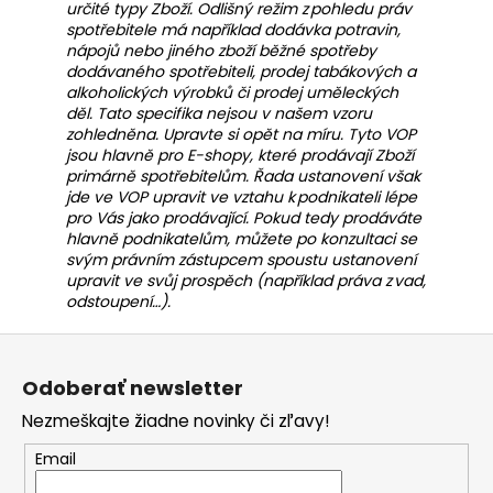
určité typy Zboží. Odlišný režim z pohledu práv
á
spotřebitele má například dodávka potravin,
j
nápojů nebo jiného zboží běžné spotřeby
dodávaného spotřebiteli, prodej tabákových a
s
alkoholických výrobků či prodej uměleckých
ť
děl. Tato specifika nejsou v našem vzoru
zohledněna. Upravte si opět na míru. Tyto VOP
?
jsou hlavně pro E-shopy, které prodávají Zboží
primárně spotřebitelům. Řada ustanovení však
jde ve VOP upravit ve vztahu k podnikateli lépe
pro Vás jako prodávající. Pokud tedy prodáváte
hlavně podnikatelům, můžete po konzultaci se
HĽADAŤ
svým právním zástupcem spoustu ustanovení
upravit ve svůj prospěch (například práva z vad,
odstoupení…).
Z
O
á
d
Odoberať newsletter
p
p
o
Nezmeškajte žiadne novinky či zľavy!
ä
r
t
Email
ú
i