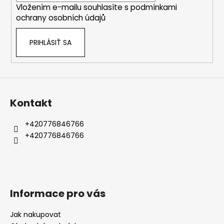
č
Vložením e-mailu souhlasíte s
podmínkami
e
a
ochrany osobních údajů
m
e
PRIHLÁSIŤ SA
Kontakt
+420776846766
+420776846766
Informace pro vás
Jak nakupovat