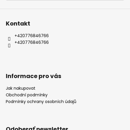
á
j
s
Kontakt
ť
?
+420776846766
+420776846766
HĽADAŤ
Informace pro vás
Jak nakupovat
O
Obchodní podmínky
d
Podmínky ochrany osobních údajů
p
o
r
ú
Odoberať newsletter