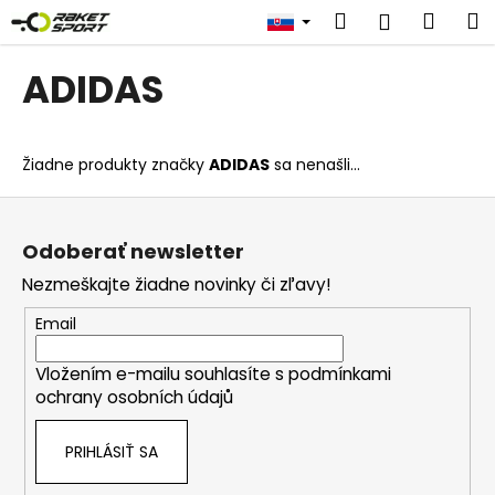
K
Prejsť
Hľadať
Náku
M
Prihlásen
na
o
obsah
Späť
Späť
košík
š
ADIDAS
í
Č
k
o
Žiadne produkty značky
ADIDAS
sa nenašli...
p
o
Z
t
á
Odoberať newsletter
r
p
Nezmeškajte žiadne novinky či zľavy!
e
ä
b
t
Email
u
i
j
Vložením e-mailu souhlasíte s
podmínkami
e
ochrany osobních údajů
e
t
PRIHLÁSIŤ SA
e
n