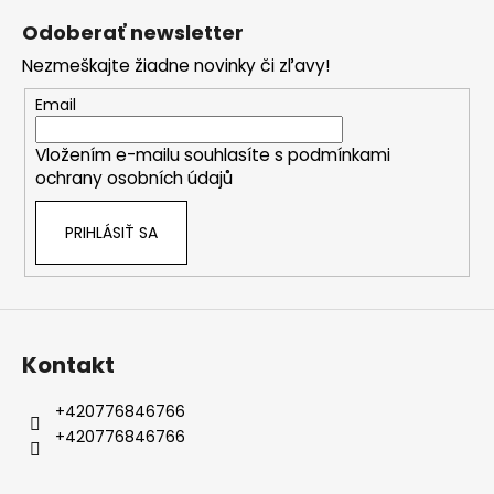
č
á
a
Odoberať newsletter
p
m
Nezmeškajte žiadne novinky či zľavy!
ä
e
t
Email
i
Vložením e-mailu souhlasíte s
podmínkami
e
ochrany osobních údajů
PRIHLÁSIŤ SA
Kontakt
+420776846766
+420776846766