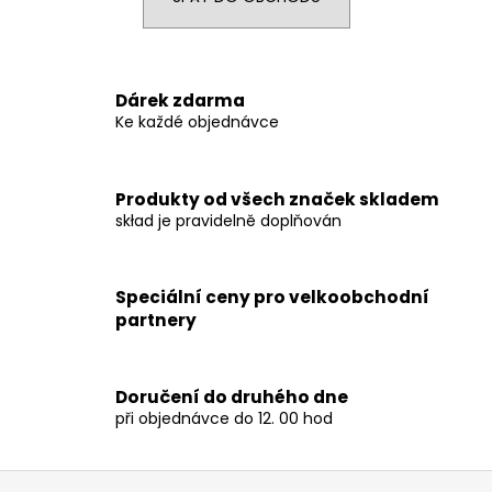
á
j
s
Dárek zdarma
ť
Ke každé objednávce
?
Produkty od všech značek skladem
skład je pravidelně doplňován
HĽADAŤ
Speciální ceny pro velkoobchodní
partnery
O
d
p
Doručení do druhého dne
o
při objednávce do 12. 00 hod
r
ú
Z