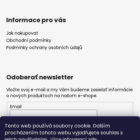
Informace pro vás
Jak nakupovat
Obchodní podmínky
Podmínky ochrany osobních údajů
Odoberať newsletter
Vložte svoj e-mail a my Vám budeme zasielať informácie
o nových produktoch na našom e-shope.
Email
Vložením e-mailu souhlasíte s
podmínkami ochrany
Tento web používá soubory cookie. Dalším
osobních údajů
procházením tohoto webu vyjadřujete souhlas s
jejich používáním.. Více informací
zde
.