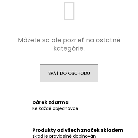
á
j
s
ť
?
Môžete sa ale pozrieť na ostatné
kategórie.
HĽADAŤ
SPÄŤ DO OBCHODU
O
Dárek zdarma
d
Ke každé objednávce
p
o
r
Produkty od všech značek skladem
ú
skład je pravidelně doplňován