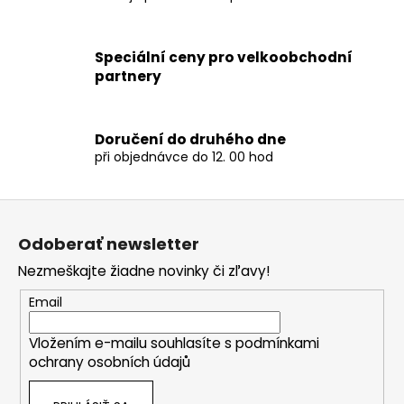
č
a
m
Speciální ceny pro velkoobchodní
e
partnery
Doručení do druhého dne
při objednávce do 12. 00 hod
Z
á
Odoberať newsletter
p
Nezmeškajte žiadne novinky či zľavy!
ä
t
Email
i
Vložením e-mailu souhlasíte s
podmínkami
e
ochrany osobních údajů