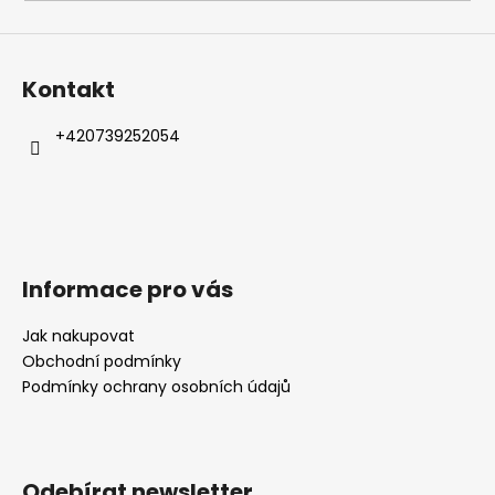
a
j
í
Kontakt
t
?
+420739252054
HLEDAT
Informace pro vás
Jak nakupovat
D
Obchodní podmínky
o
Podmínky ochrany osobních údajů
p
o
r
u
Odebírat newsletter