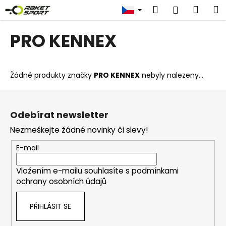
K
Přejít
Hledat
Náku
M
Přihlášen
na
o
obsah
Zpět
Zpět
košík
š
PRO KENNEX
í
C
k
o
Žádné produkty značky
PRO KENNEX
nebyly nalezeny...
p
o
Z
t
á
Odebírat newsletter
ř
p
Nezmeškejte žádné novinky či slevy!
e
a
b
t
E-mail
u
í
j
Vložením e-mailu souhlasíte s
podmínkami
ochrany osobních údajů
e
t
PŘIHLÁSIT SE
e
n