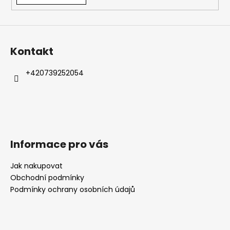
a
j
í
Kontakt
t
?
+420739252054
HLEDAT
Informace pro vás
D
Jak nakupovat
o
Obchodní podmínky
p
Podmínky ochrany osobních údajů
o
r
u