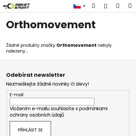
K
Přejít
Hledat
Náku
M
Přihlášen
na
o
obsah
Zpět
Zpět
košík
š
Orthomovement
í
C
k
o
Žádné produkty značky
Orthomovement
nebyly
p
nalezeny...
o
Z
t
á
ř
Odebírat newsletter
p
e
Nezmeškejte žádné novinky či slevy!
a
b
t
u
E-mail
í
j
Vložením e-mailu souhlasíte s
podmínkami
e
ochrany osobních údajů
t
e
PŘIHLÁSIT SE
n