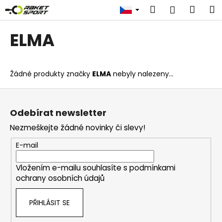
K
Přejít
Hledat
Náku
M
Přihlášen
na
o
obsah
Zpět
Zpět
košík
š
ELMA
í
C
k
o
Žádné produkty značky
ELMA
nebyly nalezeny...
p
o
Z
t
á
Odebírat newsletter
ř
p
Nezmeškejte žádné novinky či slevy!
e
a
b
t
E-mail
u
í
j
Vložením e-mailu souhlasíte s
podmínkami
ochrany osobních údajů
e
t
PŘIHLÁSIT SE
e
n