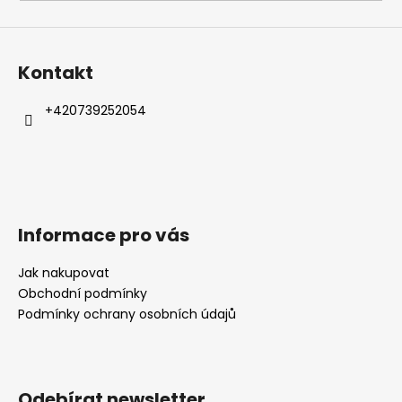
a
j
í
Kontakt
t
?
+420739252054
HLEDAT
Informace pro vás
Jak nakupovat
D
Obchodní podmínky
o
Podmínky ochrany osobních údajů
p
o
r
u
Odebírat newsletter